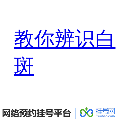
教你辨识白
斑