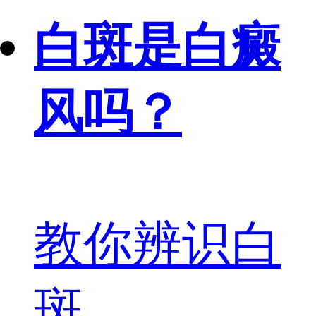
白斑是白癜
风吗？
教你辨识白
斑