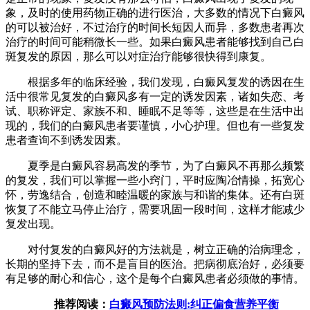
象，及时的使用药物正确的进行医治，大多数的情况下白癜风
的可以被治好，不过治疗的时间长短因人而异，多数患者再次
治疗的时间可能稍微长一些。如果白癜风患者能够找到自己白
斑复发的原因，那么可以对症治疗能够很快得到康复。
根据多年的临床经验，我们发现，白癜风复发的诱因在生
活中很常见复发的白癜风多有一定的诱发因素，诸如失恋、考
试、职称评定、家族不和、睡眠不足等等，这些是在生活中出
现的，我们的白癜风患者要谨慎，小心护理。但也有一些复发
患者查询不到诱发因素。
夏季是白癜风容易高发的季节，为了白癜风不再那么频繁
的复发，我们可以掌握一些小窍门，平时应陶冶情操，拓宽心
怀，劳逸结合，创造和睦温暖的家族与和谐的集体。还有白斑
恢复了不能立马停止治疗，需要巩固一段时间，这样才能减少
复发出现。
对付复发的白癜风好的方法就是，树立正确的治病理念，
长期的坚持下去，而不是盲目的医治。把病彻底治好，必须要
有足够的耐心和信心，这个是每个白癜风患者必须做的事情。
推荐阅读：
白癜风预防法则:纠正偏食营养平衡