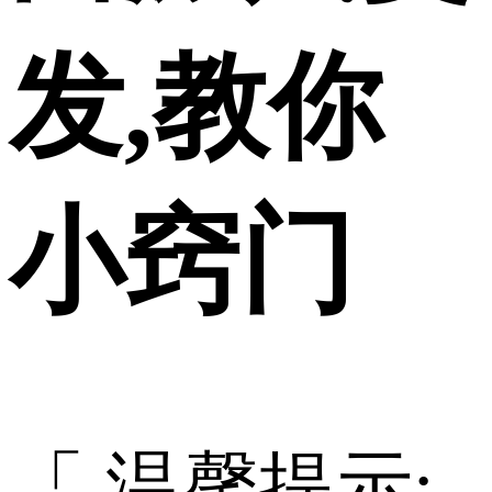
发,教你
小窍门
「 温馨提示: