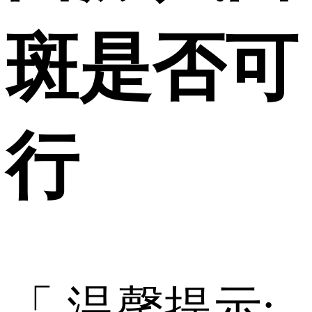
斑是否可
行
「 温馨提示: