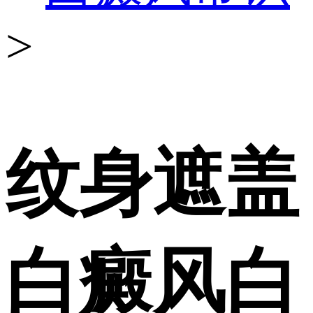
>
纹身遮盖
白癜风白