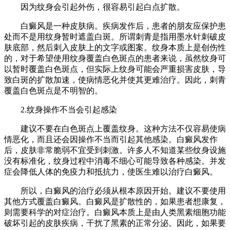
因为纹身会引起外伤，很容易引起白点扩散。
白癜风是一种皮肤病。疾病发作后，患者的朋友应保护患
处而不是用纹身暂时遮盖白斑。所谓刺青是指用墨水针刺破皮
肤底部，然后刺入皮肤上的文字或图案。纹身本质上是创伤性
的，对于希望使用纹身覆盖白色斑点的患者来说，虽然纹身可
以暂时覆盖白色斑点，但实际上纹身可能会严重损害皮肤，导
致白斑的扩散加速，使病情恶化并使其更难治疗。因此，刺青
覆盖白色斑点是不明智的。
2.纹身操作不当会引起感染
建议不要在白色斑点上覆盖纹身。这种方法不仅容易使病
情恶化，而且还会因操作不当而引起其他感染。白癜风发作
后，皮肤非常脆弱不宜受到刺激。许多人不知道某些纹身设施
没有标准化，纹身过程中消毒不细心可能导致各种感染。并发
症会降低人体的免疫力和抵抗力，使医生难以治疗白癜风。
所以，白癜风的治疗必须从根本原因开始。建议不要使用
其他方式覆盖白癜风。白癜风是扩散性的，如果患者想康复，
则需要科学的对症治疗。白癜风本质上是由人类黑素细胞功能
破坏引起的皮肤疾病，干扰了黑素的正常分泌。因此，如果要