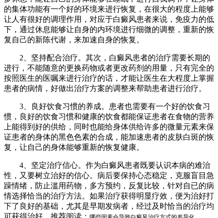
的集体功能有一个好的环境来进行恢复，在很大的程度上能够
让人有很好的调理作用，对应于白癜风患者来说，免疫力的低
下，通过休息能够让自身的内环境进行细微的调整，重新的恢
复自己的新陈代谢，来加速自身的恢复。
2、坚持配合治疗。其次，白癜风患者的治疗需要长期的
进行，不能随意的更换药物或者更改药剂的用量，只有完全的
按照医生的医嘱来进行治疗的话，才能让医生在大程度上掌握
患者的病情，好做出治疗方案的调整来帮助患者进行治疗。
3、良好饮食习惯的养成。患者也需要有一个好的饮食习
惯，良好的饮食习惯和健康的饮食都能保证患者在食物的营养
上能得到好的供给，同时也能给身体供给许多的微量元素来保
证患者的身体的黑色色素的合成，能加速患者的皮肤白斑的恢
复，让自己的身体能够重新的恢复健康。
4、坚定治疗信心。作为白癜风患者既要认识本病的难治
性，又要树立治好的信心。病后要保持心态稳定，克服盲目急
躁情绪，防止滥用药物，多方预约，反复比较，针对自已的病
情选择恰当的治疗方法。如果治疗获得明显疗效，便为治好打
下了良好的基础，尤其是早期发病者，经过及时恰当的治疗均
可获得治好。推荐阅读：
哪些因素会导致白癜风治疗方式的差异化