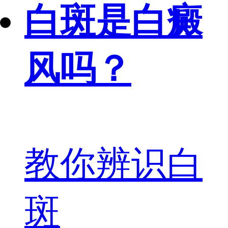
白斑是白癜
风吗？
教你辨识白
斑