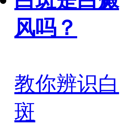
风吗？
教你辨识白
斑