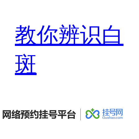
教你辨识白
斑