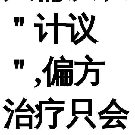
＂计议
＂,偏方
治疗只会