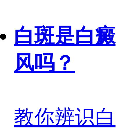
白斑是白癜
风吗？
教你辨识白