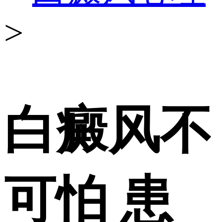
>
白癜风不
可怕 患