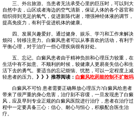
三、外出旅游。当患者无法承受心里的巨压时，可以到大
自然中去，山区或者海边的空气清新，保证人体的各个器官和
组织得到充足的氧气，促进新陈代谢，增强神经体液的调节，
提高免疫力，有利于促进机体的健康。
四、发展兴趣爱好。通过健身、娱乐、学习和工作来解决
烦闷，转移注意力。白癜风患者可以从事喜欢的活动，有利于
平衡心理，对于治疗一些心理疾病很有好处。
五、忘记。白癜风患者由于精神负担和心理压力较重，在
生活中有不如意、不顺利的时候，较健康人更易丧失信心和生
活下去的勇气。要适当的忘记烦恼、忧愁，可以一定程度上减
轻患者的压力。
》》》推荐阅读：
白癜风吃药能控制不扩散吗
白癜风不可怕 患者需要正确释放心理压力?白癜风给患者
带来了很严重的身心危害，治疗刻不容缓，一旦发现患了白癜
风，应及早到专业正规的白癜风医院进行治疗，患者在治疗过
程中一定要具备三心：信心、耐心与恒心，积极配合医生治
疗。