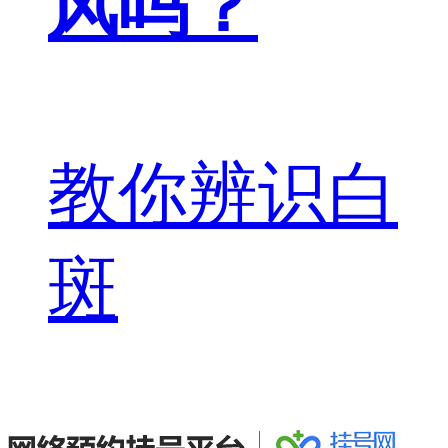
风吗？
教你辨识白
斑