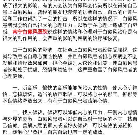
成了很大的影响。有的人会认为白癜风会传染所以在得知自己
患上白癜风后，曾经的朋友也慢慢的远离自己，自己的正常生
活和工作也得到了一定的打击，所以在这样的情况下，白癜风
患者就会给自己很大的心理压力，以致于在心理上造成了自卑
感。
南宁白癜风医院
说这样的情绪和心理对于白癜风治疗是有
很大的副作用的，会严重的影响到疾病的治疗和恢复。
由于白癜风的影响，在社会上白癜风患者经常受歧视，这
就导致患者自尊心面临挑战，并且白癜风患者担心疾病会不会
发展和治疗效果如何，担心会被别人议论和讥笑，使白癜风患
者长期处于忧虑、恐惧和烦恼中，这严重危害了白癜风患者的
心理健康。
一、听音乐。愉快的音乐能够陶冶人的性情，使人心旷神
怡，忘掉烦恼。适当的放声歌唱，可以将心中的郁气、抑郁等
不良情绪释放出来，有利于白癜风患者疏解心情。
二、找人倾诉。倾诉可以降低内心的压力，平衡内心感情
与外界的刺激。白癜风患者可以讲自己对于患病的不甘，找自
己信赖、善解人意的家人或者好友倾诉，可以有效的减轻抑
郁，缓解心里负担，自言自语也有一定的成效。