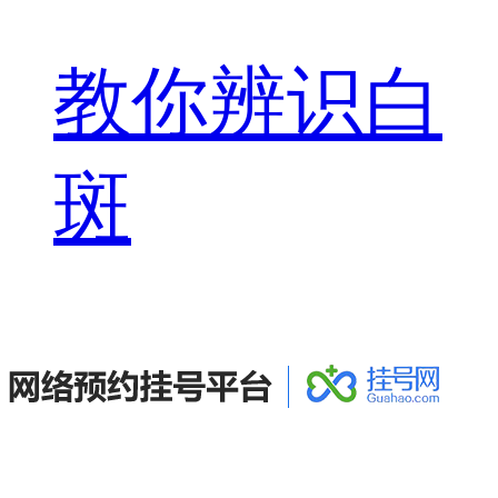
教你辨识白
斑