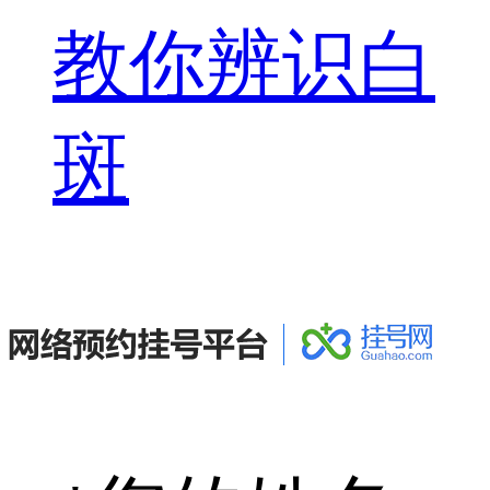
教你辨识白
斑