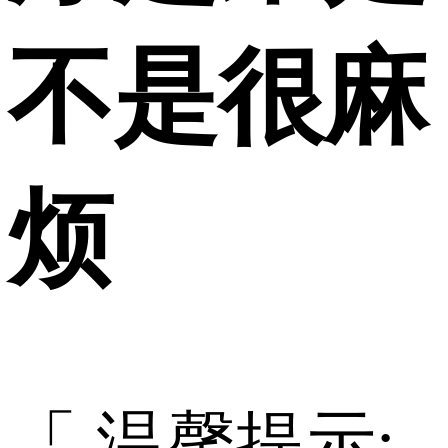
不是很麻
烦
「 温馨提示: