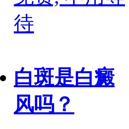
待
白斑是白癜
风吗？