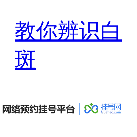
教你辨识白
斑