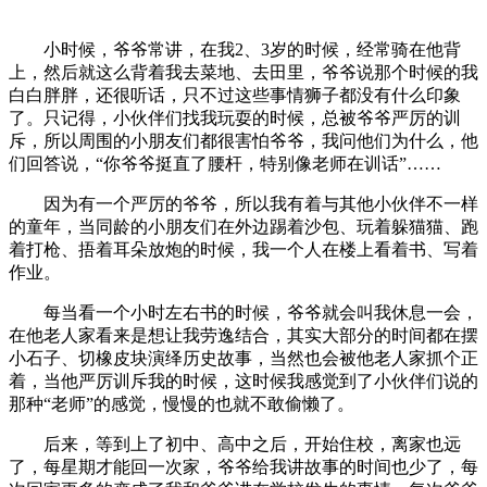
小时候，爷爷常讲，在我2、3岁的时候，经常骑在他背
上，然后就这么背着我去菜地、去田里，爷爷说那个时候的我
白白胖胖，还很听话，只不过这些事情狮子都没有什么印象
了。只记得，小伙伴们找我玩耍的时候，总被爷爷严厉的训
斥，所以周围的小朋友们都很害怕爷爷，我问他们为什么，他
们回答说，“你爷爷挺直了腰杆，特别像老师在训话”……
因为有一个严厉的爷爷，所以我有着与其他小伙伴不一样
的童年，当同龄的小朋友们在外边踢着沙包、玩着躲猫猫、跑
着打枪、捂着耳朵放炮的时候，我一个人在楼上看着书、写着
作业。
每当看一个小时左右书的时候，爷爷就会叫我休息一会，
在他老人家看来是想让我劳逸结合，其实大部分的时间都在摆
小石子、切橡皮块演绎历史故事，当然也会被他老人家抓个正
着，当他严厉训斥我的时候，这时候我感觉到了小伙伴们说的
那种“老师”的感觉，慢慢的也就不敢偷懒了。
后来，等到上了初中、高中之后，开始住校，离家也远
了，每星期才能回一次家，爷爷给我讲故事的时间也少了，每