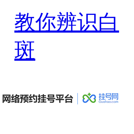
教你辨识白
斑