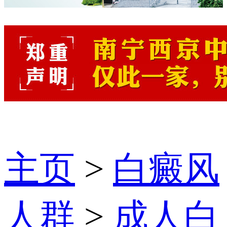
主页
>
白癜风
人群
>
成人白