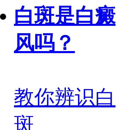
白斑是白癜
风吗？
教你辨识白
斑