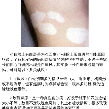
小孩脸上有白斑是怎么回事?小孩脸上长白斑的可能原因
很多，了解其发病的病因对病情的缓解很有帮助，不过一些家
长们担心白斑的出现是白癜风，其实脸上长白斑未必是白癜
风，可能是以下几类顽疾：
1.白癜风：白斑初期多为指甲至钱币大，近圆形、椭圆形
或不规则形，也有起病时为点状减色斑，境界多明显;有的边
缘绕以色素带。
2.玫瑰糠疹：是一种炎性皮肤病，好发于躯干和四肢近端
大小不等，数目不定玫瑰色斑片，其上有糖状鳞屑，很多玫瑰
糠疹患者延误治疗后容易遗留难看的色素沉着。