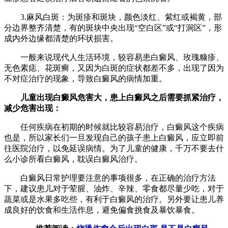
3.麻风白斑：为斑疹和斑块，颜色淡红、紫红或褐黄，部
分边界整齐清楚，有的斑块中央出现“空白区”或“打洞区”，形
成内外边缘都清楚的环状损害。
一般来说现代人生活环境，较容易患白癜风、玫瑰糠疹、
无色素痣、花斑癣，又因为白斑的症状都差不多，出现了因为
不对症治疗的现象，导致白癜风的病情加重。
儿童出现白癜风危害大，患上白癜风之后需要抓紧治疗，
减少危害出现：
任何疾病在初期的时候就比较容易治疗，白癜风这个疾病
也是，所以家长们一旦发现自己的孩子患上白癜风，应立即前
往医院治疗，以免延误病情。为了儿童的健康，千万不要去什
么小诊所看白癜风，耽误白癜风治疗。
白癜风日常护理要注意的事项很多，在正确的治疗方法
下，建议患儿对于荤腥、油炸、辛辣、零食都尽量少吃，对于
蔬菜或是水果多吃些，有利于白癜风的治疗。另外要让患儿养
成良好的饮食和生活作息，避免偏食挑食及暴饮暴食。