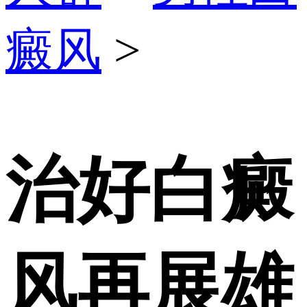
癜风
>
治好白癜
风再展雄