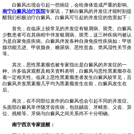
白癜风出现会引起一些病症，会给身体造成严重的影响。
南宁白癜风治疗医院
专家说，了解白癜风的并发症才能时刻提
醒我们积极治疗白癜风、白癜风可引起的并发症的危害如下：
首先，在临床上较常见的并发症有银屑病、斑秃。白癜风
少数患者可在其病程中伴发银屑病、斑秃，这三种疾病均被认
为是自家免疫疾病。白癜风伴发各种自身免疫性疾病如：甲状
腺功能亢进、甲状腺炎、糖尿病、恶性贫血、类风湿性关节炎
等。
其次，恶性黑素瘤也被专家指出是白癜风的并发症的一
种。许多临床观察及相关资料表明，白癜风与恶性黑素瘤存在
着一定相关性。临床上恶性黑素瘤患者发生白癜风较常见，且
白癜风并发黑素瘤几乎均为黑素瘤发生在前，白癜风发生在
后。
再次，在不同部位发作的白癜风也会引起不同的并发症。
头面部白癜风常伴随牙齿疾病，包括龋齿、牙畸形、义齿、异
位、残根等。牙病与白癜风之间关系尚不十分明确。
南宁西京专家提醒：