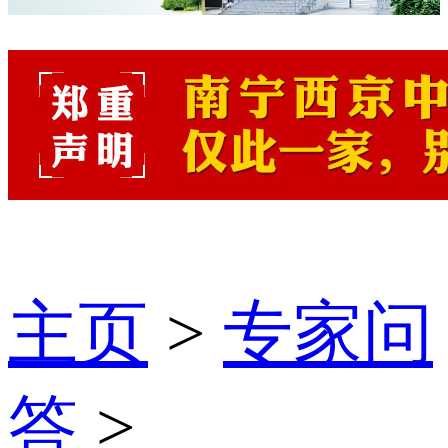
主页
>
专家问
答
>