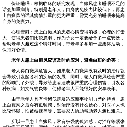
保证睡眠：根据临床的研究发现，白癜风患者睡眠不足的
话会加重病情，特别是老年人，自身的免疫力比较低下，再患
上白癜风的话其病情加重的更为严重，需要充分的睡眠来提高
自身的免疫力。
心理安慰：患上白癜风的患者心情变得消极，心理的打击
大，使得患者们比较脆弱，作为子女一定要给予多一点安抚，
帮助老年人渡过这个特殊时间，带老年多参加一些集体活动，
保持好心情。
老年人患上白癜风应该及时的应对，避免白斑的危害：
老人得白癜风危害大，如果老人白癜风没有及时的治疗就
会导致引发起各种的疾病的发展，同时，老人白癜风还会严重
的影响到了外貌，导致给患者造成很严重的心理伤害，引发各
种疾病，如支气管炎等，使得老年人不能很好的安享晚年。
由于老年人具有情绪低落及适应新事物能力差的特点，患
上白癜风之后会有孤独感，对治疗没有什么信心，对医护人也
比较怀疑，怕被歧视等等，需要家人协助帮助老人渡过难关。
所以一旦患上白癜风，常有极强的孤独感，对治疗等紧张