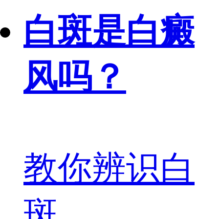
白斑是白癜
风吗？
教你辨识白
斑