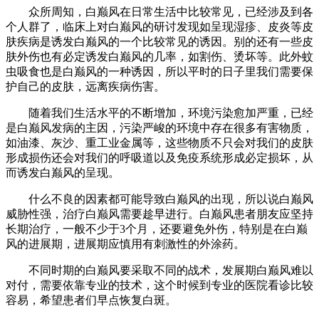
众所周知，白巅风在日常生活中比较常见，已经涉及到各
个人群了，临床上对白巅风的研讨发现如呈现湿疹、皮炎等皮
肤疾病是诱发白巅风的一个比较常见的诱因。别的还有一些皮
肤外伤也有必定诱发白巅风的几率，如割伤、烫坏等。此外蚊
虫吸食也是白巅风的一种诱因，所以平时的日子里我们需要保
护自己的皮肤，远离疾病伤害。
随着我们生活水平的不断增加，环境污染愈加严重，已经
是白巅风发病的主因，污染严峻的环境中存在很多有害物质，
如油漆、灰沙、重工业金属等，这些物质不只会对我们的皮肤
形成损伤还会对我们的呼吸道以及免疫系统形成必定损坏，从
而诱发白巅风的呈现。
什么不良的因素都可能导致白巅风的出现，所以说白巅风
威胁性强，治疗白巅风需要趁早进行。白巅风患者朋友应坚持
长期治疗，一般不少于3个月，还要避免外伤，特别是在白巅
风的进展期，进展期应慎用有刺激性的外涂药。
不同时期的白巅风要采取不同的战术，发展期白巅风难以
对付，需要依靠专业的技术，这个时候到专业的医院看诊比较
容易，希望患者们早点恢复白斑。