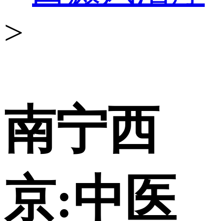
>
南宁西
京:中医