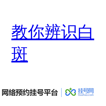
教你辨识白
斑