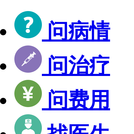
问病情
问治疗
问费用